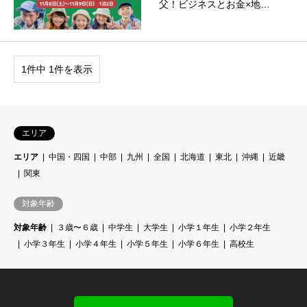
父！ビジネスとお金×地…
1件中 1件を表示
エリア
エリア
中国・四国
中部
九州
全国
北海道
東北
沖縄
近畿
関東
対象年齢
対象年齢
３歳〜６歳
中学生
大学生
小学１年生
小学２年生
小学３年生
小学４年生
小学５年生
小学６年生
高校生