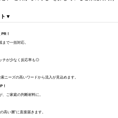
ット▼
PR！
載まで一括対応。
ッチが少なく反応率も◎
、検索ニーズの高いワードから流入が見込めます。
P！
が、ご家庭の判断材料に。
度の高い層”に直接届きます。