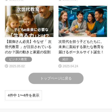
【親御さん必見】今なぜ「 次
次世代を担う子どもたちに、
世代教育 」が注目されている
未来に直結する新たな教育を
のか？国の動きと家庭の役割
届けるポータルサイト誕生！
ビジネス教育
紹介
2025.05.02
2025.04.24
トップページに戻る
4件中 1〜4件を表示